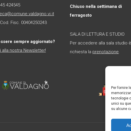
445 424545
Chiuso nella settimana di
teca@comune.valdagno.vi.it
ferragosto
- Cod. Fisc. 00404250243
SALA DI LETTURA E STUDIO
essere sempre aggiornato?
Per accedere alla sala studio 
ti alla nostra Newsletter!
richiesta la
prenotazione
.
Per fornire 
memorizzare
tecnologie c
unici su que
su alcune ca
Ac