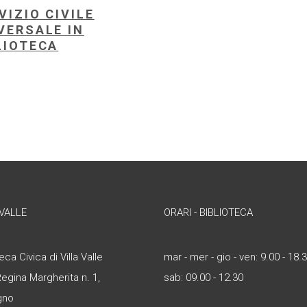
VIZIO CIVILE
VERSALE IN
LIOTECA
 VALLE
ORARI - BIBLIOTECA
eca Civica di Villa Valle
mar - mer - gio - ven: 9.00 - 18.
Regina Margherita n. 1,
sab: 09.00 - 12.30
gno