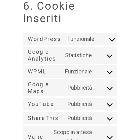
6. Cookie
inseriti
WordPress
Funzionale
Consent
Google
to
Statistiche
Analytics
Consent
service
to
WPML
Funzionale
wordpress
Consent
service
Google
to
Pubblicità
google-
Maps
Consent
service
analytics
to
YouTube
Pubblicità
wpml
Consent
service
ShareThis
Pubblicità
to
google-
Consent
service
maps
Scopo in attesa
to
Varie
youtube