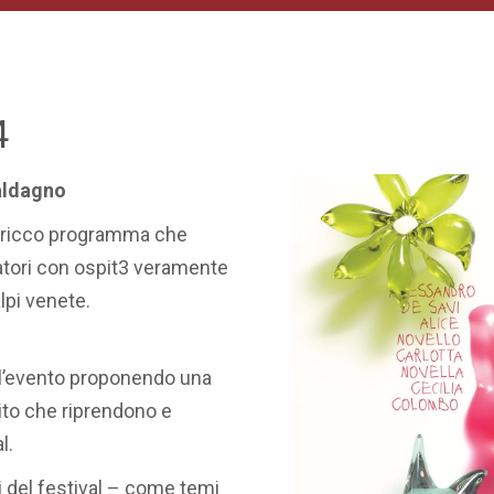
4
Valdagno
 ricco programma che
atori con ospit3 veramente
lpi venete.
 l’evento proponendo una
stito che riprendono e
l.
i del festival – come temi