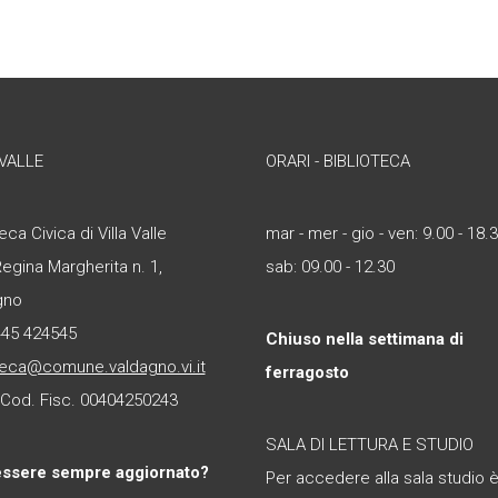
 VALLE
ORARI - BIBLIOTECA
eca Civica di Villa Valle
mar - mer - gio - ven: 9.00 - 18.
Regina Margherita n. 1,
sab: 09.00 - 12.30
gno
445 424545
Chiuso nella settimana di
teca@comune.valdagno.vi.it
ferragosto
- Cod. Fisc. 00404250243
SALA DI LETTURA E STUDIO
essere sempre aggiornato?
Per accedere alla sala studio 