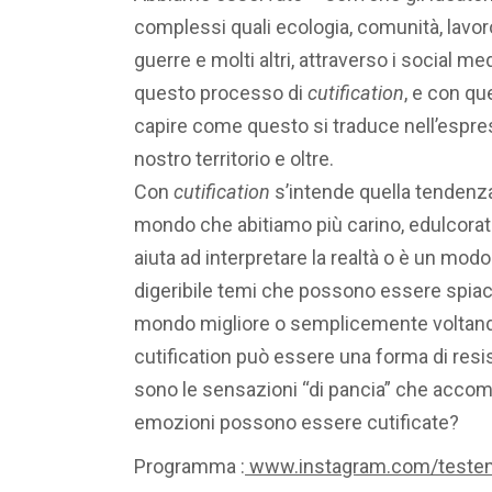
complessi quali ecologia, comunità, lavoro,
guerre e molti altri, attraverso i social m
questo processo di
cutification
, e con q
capire come questo si traduce nell’espres
nostro territorio e oltre.
Con
cutification
s’intende quella tendenza
mondo che abitiamo più carino, edulcora
aiuta ad interpretare la realtà o è un mod
digeribile temi che possono essere spiac
mondo migliore o semplicemente voltand
cutification può essere una forma di resi
sono le sensazioni “di pancia” che accom
emozioni possono essere cutificate?
Programma :
www.instagram.com/testem