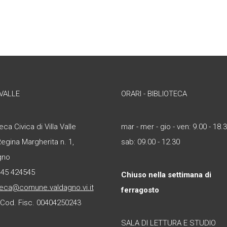
 VALLE
ORARI - BIBLIOTECA
eca Civica di Villa Valle
mar - mer - gio - ven: 9.00 - 18.
Regina Margherita n. 1,
sab: 09.00 - 12.30
gno
445 424545
Chiuso nella settimana di
teca@comune.valdagno.vi.it
ferragosto
- Cod. Fisc. 00404250243
SALA DI LETTURA E STUDIO