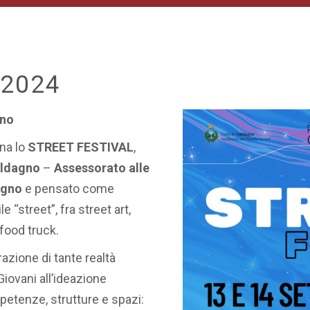
 2024
gno
rna lo
STREET FESTIVAL
,
aldagno
–
Assessorato alle
dagno
e pensato come
 “street”, fra street art,
 food truck.
razione di tante realtà
iovani all’ideazione
etenze, strutture e spazi: