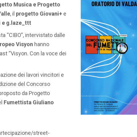
getto Musica e Progetto
Valle
, il
progetto Giovani+
e
i e g.laze_ttt
sta “CIBO”, intervistato dalle
ropeo Visyon
hanno
ast “Visyon. Con la voce dei
azione dei lavori vincitori e
 edizione del Concorso
 proposto da Progetto
el
Fumettista Giuliano
rtecipazione/street-