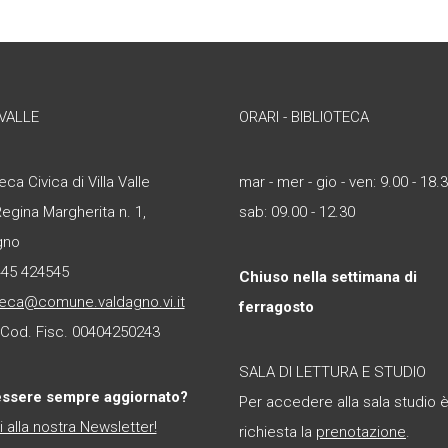
 VALLE
ORARI - BIBLIOTECA
eca Civica di Villa Valle
mar - mer - gio - ven: 9.00 - 18.
Regina Margherita n. 1,
sab: 09.00 - 12.30
gno
445 424545
Chiuso nella settimana di
teca@comune.valdagno.vi.it
ferragosto
- Cod. Fisc. 00404250243
SALA DI LETTURA E STUDIO
essere sempre aggiornato?
Per accedere alla sala studio 
ti alla nostra Newsletter!
richiesta la
prenotazione
.