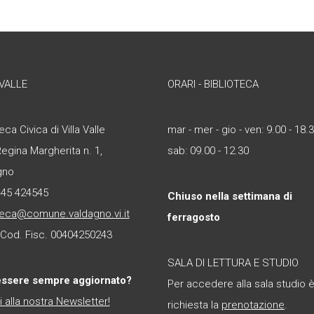
 VALLE
ORARI - BIBLIOTECA
eca Civica di Villa Valle
mar - mer - gio - ven: 9.00 - 18.
Regina Margherita n. 1,
sab: 09.00 - 12.30
gno
445 424545
Chiuso nella settimana di
teca@comune.valdagno.vi.it
ferragosto
- Cod. Fisc. 00404250243
SALA DI LETTURA E STUDIO
essere sempre aggiornato?
Per accedere alla sala studio 
ti alla nostra Newsletter!
richiesta la
prenotazione
.